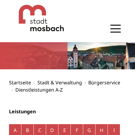
Gehe zum Navigationsbereich
Gehe zum Inhalt
Startseite
Stadt & Verwaltung
Bürgerservice
Dienstleistungen A-Z
Leistungen
Alphabetisches Register überspringen
A
B
C
D
E
F
G
H
I