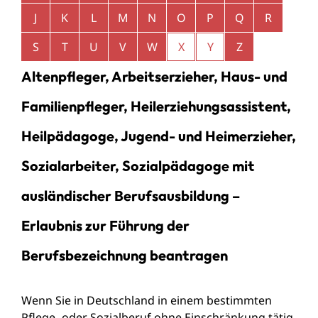
J
K
L
M
N
O
P
Q
R
S
T
U
V
W
X
Y
Z
Altenpfleger, Arbeitserzieher, Haus- und
Familienpfleger, Heilerziehungsassistent,
Heilpädagoge, Jugend- und Heimerzieher,
Sozialarbeiter, Sozialpädagoge mit
ausländischer Berufsausbildung –
Erlaubnis zur Führung der
Berufsbezeichnung beantragen
Wenn Sie in Deutschland in einem bestimmten
Pflege- oder Sozialberuf ohne Einschränkung tätig