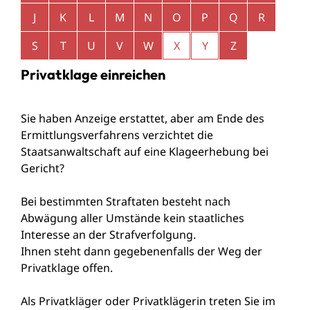
J
K
L
M
N
O
P
Q
R
S
T
U
V
W
X
Y
Z
Privatklage einreichen
Sie haben Anzeige erstattet, aber am Ende des
Ermittlungsverfahrens verzichtet die
Staatsanwaltschaft auf eine Klageerhebung bei
Gericht?
Bei bestimmten Straftaten besteht nach
Abwägung aller Umstände kein staatliches
Interesse an der Strafverfolgung.
Ihnen steht dann gegebenenfalls der Weg der
Privatklage offen.
Als Privatkläger oder
Privatklägerin treten Sie im