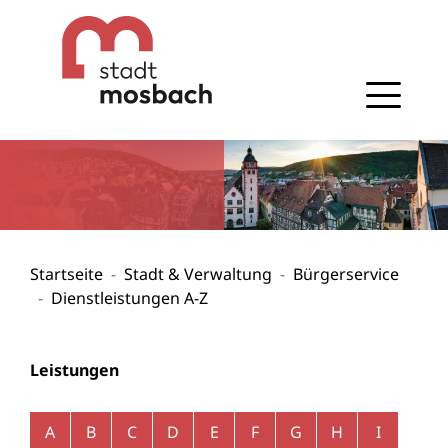
Gehe zum Navigationsbereich
Gehe zum Inhalt
Startseite
Stadt & Verwaltung
Bürgerservice
Dienstleistungen A-Z
Leistungen
Alphabetisches Register überspringen
A
B
C
D
E
F
G
H
I