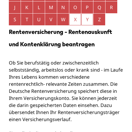
J
K
L
M
N
O
P
Q
R
S
T
U
V
W
X
Y
Z
Rentenversicherung - Rentenauskunft
und Kontenklärung beantragen
Ob Sie berufstätig oder zwischenzeitlich
selbstständig, arbeitslos oder krank sind - im Laufe
Ihres Lebens kommen verschiedene
rentenrechtlich- relevante Zeiten zusammen. Die
Deutsche Rentenversicherung speichert diese in
Ihrem Versicherungskonto. Sie können jederzeit
die darin gespeicherten Daten einsehen. Dazu
übersendet Ihnen Ihr Rentenversicherungsträger
einen Versicherungsverlauf.