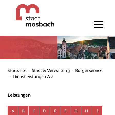
Gehe zum Navigationsbereich
Gehe zum Inhalt
Startseite
Stadt & Verwaltung
Bürgerservice
Dienstleistungen A-Z
Leistungen
Alphabetisches Register überspringen
A
B
C
D
E
F
G
H
I