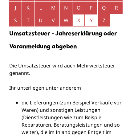
J
K
L
M
N
O
P
Q
R
S
T
U
V
W
X
Y
Z
Umsatzsteuer - Jahreserklärung oder
Voranmeldung abgeben
Die Umsatzsteuer wird auch Mehrwertsteuer
genannt.
Ihr unterliegen unter anderem
die Lieferungen (zum Beispiel Verkäufe von
Waren) und sonstigen Leistungen
(Dienstleistungen wie zum Beispiel
Reparaturen, Beratungsleistungen und so
weiter), die im Inland gegen Entgelt im