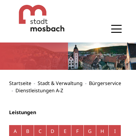
Gehe zum Navigationsbereich
Gehe zum Inhalt
Startseite
Stadt & Verwaltung
Bürgerservice
Dienstleistungen A-Z
Leistungen
Alphabetisches Register überspringen
A
B
C
D
E
F
G
H
I