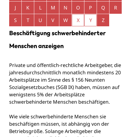
J
K
L
M
N
O
P
Q
R
S
T
U
V
W
X
Y
Z
Beschäftigung schwerbehinderter
Menschen anzeigen
Private und öffentlich-rechtliche Arbeitgeber, die
jahresdurchschnittlich monatlich mindestens 20
Arbeitsplätze im Sinne des § 156 Neunten
Sozialgesetzbuches (SGB IX) haben, müssen auf
wenigstens 5% der Arbeitsplätze
schwerbehinderte Menschen beschäftigen.
Wie viele schwerbehinderte Menschen sie
beschäftigen müssen, ist abhängig von der
Betriebsgröße. Solange Arbeitgeber die