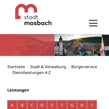
Gehe zum Navigationsbereich
Gehe zum Inhalt
Startseite
Stadt & Verwaltung
Bürgerservice
Dienstleistungen A-Z
Leistungen
Alphabetisches Register überspringen
A
B
C
D
E
F
G
H
I