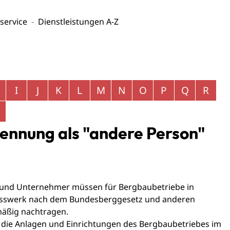
service
Dienstleistungen A-Z
I
J
K
L
M
N
O
P
Q
R
ennung als "andere Person"
 und Unternehmer müssen für Bergbaubetriebe in
isswerk nach dem Bundesberggesetz und anderen
mäßig nachtragen.
 die Anlagen und Einrichtungen des Bergbaubetriebes im