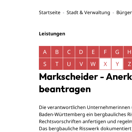
Startseite
Stadt & Verwaltung
Bürger
Leistungen
Alphabetisches Register überspringen
A
B
C
D
E
F
G
H
S
T
U
V
W
X
Y
Z
Markscheider - Anerk
beantragen
Die verantwortlichen Unternehmerinnen
Baden-Württemberg ein bergbauliches R
Rechtsvorschriften anfertigen und regel
Das bergbauliche Risswerk dokumentiert