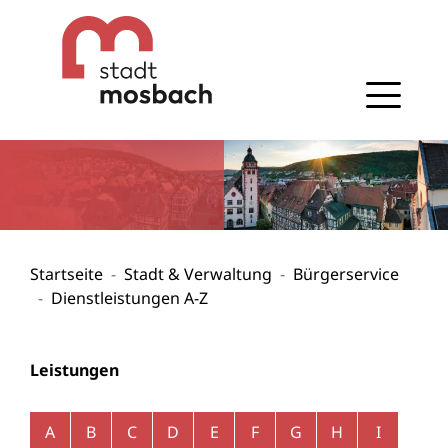
Gehe zum Navigationsbereich
Gehe zum Inhalt
Startseite
Stadt & Verwaltung
Bürgerservice
Dienstleistungen A-Z
Leistungen
Alphabetisches Register überspringen
A
B
C
D
E
F
G
H
I