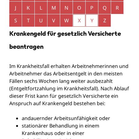
J
K
L
M
N
O
P
Q
R
S
T
U
V
W
X
Y
Z
Krankengeld für gesetzlich Versicherte
beantragen
Im Krankheitsfall erhalten Arbeitnehmerinnen und
Arbeitnehmer das Arbeitsentgelt in den meisten
Fällen sechs Wochen lang weiter ausbezahlt
(Entgeltfortzahlung im Krankheitsfall). Nach Ablauf
dieser Frist kann für gesetzlich Versicherte ein
Anspruch auf Krankengeld bestehen bei:
andauernder Arbeitsunfähigkeit oder
stationärer Behandlung in einem
Krankenhaus oder in einer