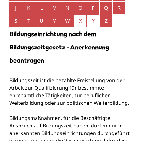
J
K
L
M
N
O
P
Q
R
S
T
U
V
W
X
Y
Z
Bildungseinrichtung nach dem
Bildungszeitgesetz - Anerkennung
beantragen
Bildungszeit ist die bezahlte Freistellung von der
Arbeit zur Qualifizierung für bestimmte
ehrenamtliche Tätigkeiten, zur beruflichen
Weiterbildung oder zur politischen Weiterbildung.
Bildungsmaßnahmen, für die Beschäftigte
Anspruch auf Bildungszeit haben, dürfen nur in
anerkannten Bildungseinrichtungen durchgeführt
werden.
Sie tragen die Verantwortung dafür, dass