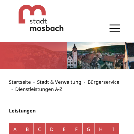
Gehe zum Navigationsbereich
Gehe zum Inhalt
Startseite
Stadt & Verwaltung
Bürgerservice
Dienstleistungen A-Z
Leistungen
Alphabetisches Register überspringen
A
B
C
D
E
F
G
H
I