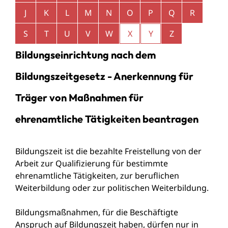
J
K
L
M
N
O
P
Q
R
S
T
U
V
W
X
Y
Z
Bildungseinrichtung nach dem
Bildungszeitgesetz - Anerkennung für
Träger von Maßnahmen für
ehrenamtliche Tätigkeiten beantragen
Bildungszeit ist die bezahlte Freistellung von der
Arbeit zur Qualifizierung für bestimmte
ehrenamtliche Tätigkeiten, zur beruflichen
Weiterbildung oder zur politischen Weiterbildung.
Bildungsmaßnahmen, für die Beschäftigte
Anspruch auf Bildungszeit haben, dürfen nur in