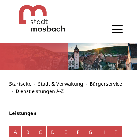
Gehe zum Navigationsbereich
Gehe zum Inhalt
Startseite
Stadt & Verwaltung
Bürgerservice
Dienstleistungen A-Z
Leistungen
Alphabetisches Register überspringen
A
B
C
D
E
F
G
H
I