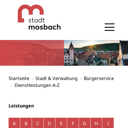
Gehe zum Navigationsbereich
Gehe zum Inhalt
Startseite
Stadt & Verwaltung
Bürgerservice
Dienstleistungen A-Z
Leistungen
Alphabetisches Register überspringen
A
B
C
D
E
F
G
H
I