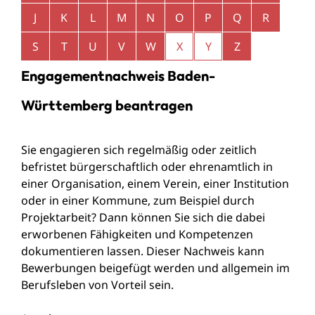
J
K
L
M
N
O
P
Q
R
S
T
U
V
W
X
Y
Z
Engagementnachweis Baden-
Württemberg beantragen
Sie engagieren sich regelmäßig oder zeitlich
befristet bürgerschaftlich oder ehrenamtlich in
einer Organisation, einem Verein, einer Institution
oder in einer Kommune, zum Beispiel durch
Projektarbeit? Dann können Sie sich die dabei
erworbenen Fähigkeiten und Kompetenzen
dokumentieren lassen. Dieser Nachweis kann
Bewerbungen beigefügt werden und allgemein im
Berufsleben von Vorteil sein.