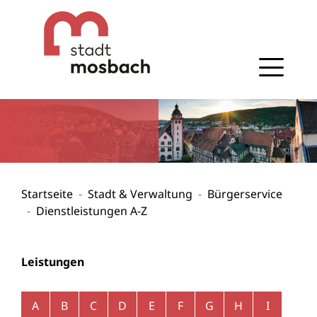
Gehe zum Navigationsbereich
Gehe zum Inhalt
Startseite
Stadt & Verwaltung
Bürgerservice
Dienstleistungen A-Z
Leistungen
Alphabetisches Register überspringen
A
B
C
D
E
F
G
H
I