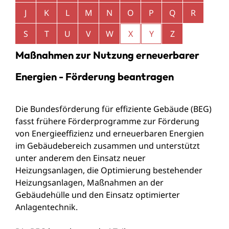
J
K
L
M
N
O
P
Q
R
S
T
U
V
W
X
Y
Z
Maßnahmen zur Nutzung erneuerbarer
Energien - Förderung beantragen
Die Bundesförderung für effiziente Gebäude
(
BEG)
fasst frühere Förderprogramme zur Förderung
von Energieeffizienz und erneuerbaren Energien
im Gebäudebereich zusammen und unterstützt
unter anderem den Einsatz neuer
Heizungsanlagen, die Optimierung bestehender
Heizungsanlagen, Maßnahmen an der
Gebäudehülle und den Einsatz optimierter
Anlagentechnik.