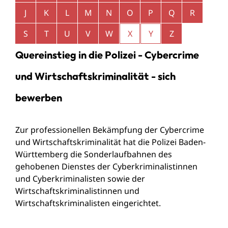
J
K
L
M
N
O
P
Q
R
S
T
U
V
W
X
Y
Z
Quereinstieg in die Polizei - Cybercrime
und Wirtschaftskriminalität - sich
bewerben
Zur professionellen Bekämpfung der Cybercrime
und Wirtschaftskriminalität hat die Polizei Baden-
Württemberg die Sonderlaufbahnen des
gehobenen Dienstes der Cyberkriminalistinnen
und Cyberkriminalisten sowie der
Wirtschaftskriminalistinnen und
Wirtschaftskriminalisten eingerichtet.