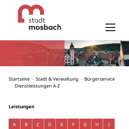
Gehe zum Navigationsbereich
Gehe zum Inhalt
Startseite
Stadt & Verwaltung
Bürgerservice
Dienstleistungen A-Z
Leistungen
Alphabetisches Register überspringen
A
B
C
D
E
F
G
H
I