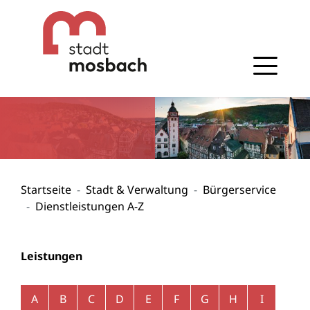
Gehe zum Navigationsbereich
Gehe zum Inhalt
Startseite
Stadt & Verwaltung
Bürgerservice
Dienstleistungen A-Z
Leistungen
Alphabetisches Register überspringen
A
B
C
D
E
F
G
H
I