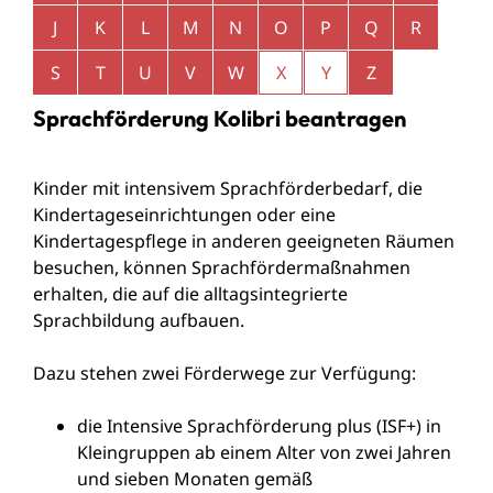
J
K
L
M
N
O
P
Q
R
S
T
U
V
W
X
Y
Z
Sprachförderung Kolibri beantragen
Kinder mit intensivem Sprachförderbedarf, die
Kindertageseinrichtungen oder eine
Kindertagespflege in anderen geeigneten Räumen
besuchen, können Sprachfördermaßnahmen
erhalten, die auf die alltagsintegrierte
Sprachbildung aufbauen.
Dazu stehen zwei Förderwege zur Verfügung:
die Intensive Sprachförderung plus (ISF+) in
Kleingruppen ab einem Alter von zwei Jahren
und sieben Monaten gemäß