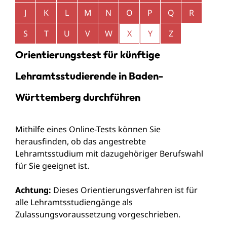
J
K
L
M
N
O
P
Q
R
S
T
U
V
W
X
Y
Z
Orientierungstest für künftige
Lehramtsstudierende in Baden-
Württemberg durchführen
Mithilfe eines Online-Tests können Sie
herausfinden, ob das angestrebte
Lehramtsstudium mit dazugehöriger Berufswahl
für Sie geeignet ist.
Achtung:
Dieses Orientierungsverfahren ist für
alle Lehramtsstudiengänge als
Zulassungsvoraussetzung vorgeschrieben.