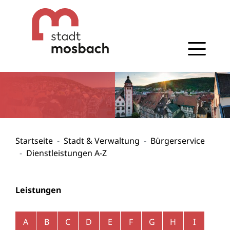
Gehe zum Navigationsbereich
Gehe zum Inhalt
Startseite
Stadt & Verwaltung
Bürgerservice
Dienstleistungen A-Z
Leistungen
Alphabetisches Register überspringen
A
B
C
D
E
F
G
H
I