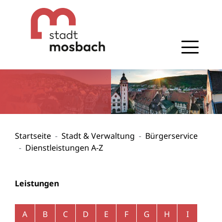
Gehe zum Navigationsbereich
Gehe zum Inhalt
Startseite
Stadt & Verwaltung
Bürgerservice
Dienstleistungen A-Z
Leistungen
Alphabetisches Register überspringen
A
B
C
D
E
F
G
H
I