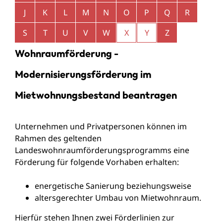
J
K
L
M
N
O
P
Q
R
S
T
U
V
W
X
Y
Z
Wohnraumförderung -
Modernisierungsförderung im
Mietwohnungsbestand beantragen
Unternehmen und Privatpersonen können im
Rahmen des geltenden
Landeswohnraumförderungsprogramms eine
Förderung für folgende Vorhaben erhalten:
energetische Sanierung beziehungsweise
altersgerechter Umbau von Mietwohnraum.
Hierfür stehen Ihnen zwei Förderlinien zur