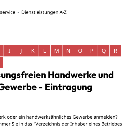
service
Dienstleistungen A-Z
I
J
K
L
M
N
O
P
Q
R
ssungsfreien Handwerke und
Gewerbe - Eintragung
werk oder ein handwerksähnliches Gewerbe anmelden?
er Sie in das "Verzeichnis der Inhaber eines Betriebes