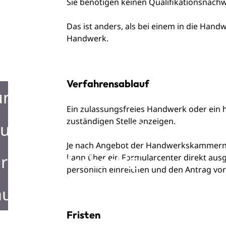
Sie benötigen keinen Qualifikationsnachw
Das ist anders, als bei einem in die Hand
Handwerk.
Verfahrensablauf
ürgerbüro
Ein zulassungsfreies Handwerk oder ein
zuständigen Stelle anzeigen.
urist Information
Je nach Angebot der Handwerkskammern 
rken in Mosbach
kann über ein Formularcenter direkt ausg
persönlich einreichen und den Antrag vor
ustellen in Mosbach
Fristen