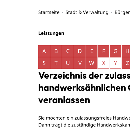
Startseite
Stadt & Verwaltung
Bürger
Leistungen
Alphabetisches Register überspringen
A
B
C
D
E
F
G
H
S
T
U
V
W
X
Y
Z
Verzeichnis der zula
handwerksähnlichen 
veranlassen
Sie möchten ein zulassungsfreies Hand
Dann trägt die zuständige Handwerkskamm