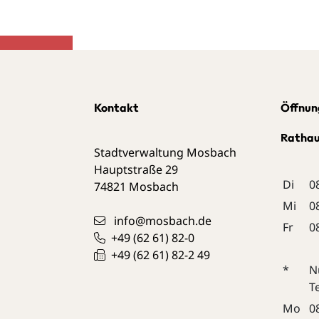
Kontakt
Öffnun
Ratha
Stadtverwaltung Mosbach
Hauptstraße 29
Di
0
74821
Mosbach
Mi
0
info@mosbach.de
Fr
0
+49 (62
61) 82-0
+49 (62
61) 82-2
49
*
N
T
Mo
0