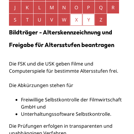
J
K
L
M
N
O
P
Q
R
S
T
U
V
W
X
Y
Z
Bildträger - Alterskennzeichnung und
Freigabe für Altersstufen beantragen
Die FSK und die USK geben Filme und
Computerspiele für bestimmte Altersstufen frei.
Die Abkürzungen stehen für
Freiwillige Selbstkontrolle der Filmwirtschaft
GmbH und
Unterhaltungssoftware Selbstkontrolle.
Die Prüfungen erfolgen in transparenten und
unabhängigen Verfahren.