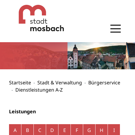
Gehe zum Navigationsbereich
Gehe zum Inhalt
Startseite
Stadt & Verwaltung
Bürgerservice
Dienstleistungen A-Z
Leistungen
Alphabetisches Register überspringen
A
B
C
D
E
F
G
H
I