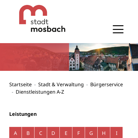
Gehe zum Navigationsbereich
Gehe zum Inhalt
Startseite
Stadt & Verwaltung
Bürgerservice
Dienstleistungen A-Z
Leistungen
Alphabetisches Register überspringen
A
B
C
D
E
F
G
H
I