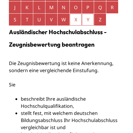
J
K
L
M
N
O
P
Q
R
S
T
U
V
W
X
Y
Z
Ausländischer Hochschulabschluss -
Zeugnisbewertung beantragen
Die Zeugnisbewertung ist keine Anerkennung,
sondern eine vergleichende Einstufung.
Sie
beschreibt Ihre ausländische
Hochschulqualifikation,
stellt fest, mit welchem deutschen
Bildungsabschluss Ihr Hochschulabschluss
vergleichbar ist und