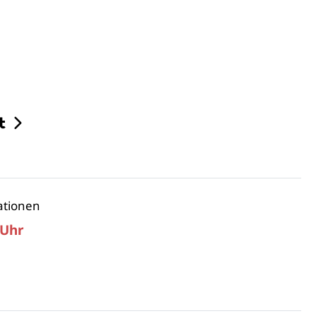
t
ationen
 Uhr