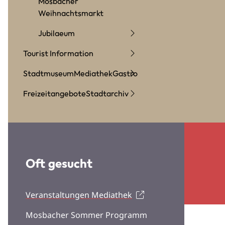
Mosbacher
Weihnachtsmarkt
Jubilaeum
Tourist Information
Stadtmuseum
Mediathek
Gastro
Freizeitangebote
Stadtarchiv
Oft gesucht
Veranstaltungen Mediathek
Mosbacher Sommer Programm