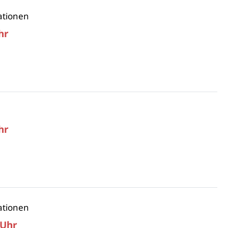
ationen
hr
hr
ationen
 Uhr