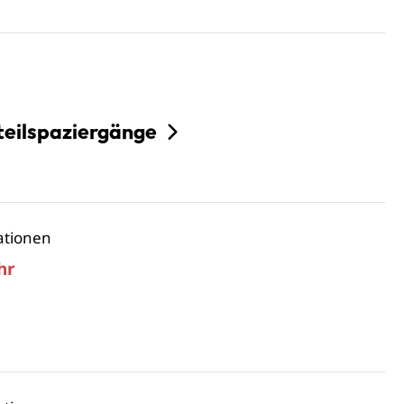
teilspaziergänge
ationen
hr