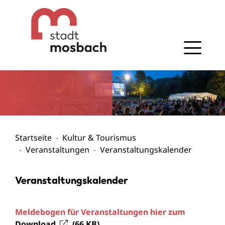
Gehe zum Navigationsbereich
Gehe zum Inhalt
Startseite
Kultur & Tourismus
Veranstaltungen
Veranstaltungskalender
Veranstaltungskalender
Meldebogen für Veranstaltungen hier zum
Download
(66
KB
)