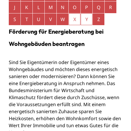
J
K
L
M
N
O
P
Q
R
S
T
U
V
W
X
Y
Z
Förderung für Energieberatung bei
Wohngebäuden beantragen
Sind Sie Eigentümerin oder Eigentümer eines
Wohngebäudes und möchten dieses energetisch
sanieren oder modernisieren? Dann können Sie
eine Energieberatung in Anspruch nehmen. Das
Bundesministerium für Wirtschaft und
Klimaschutz fördert diese durch Zuschüsse, wenn
die Voraussetzungen erfüllt sind. Mit einem
energetisch sanierten Zuhause sparen Sie
Heizkosten, erhöhen den Wohnkomfort sowie den
Wert Ihrer Immobilie und tun etwas Gutes für die