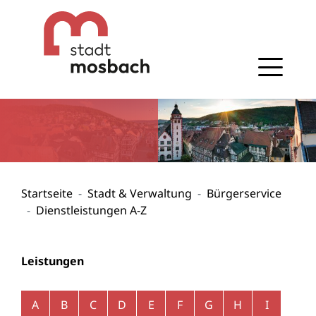
Gehe zum Navigationsbereich
Gehe zum Inhalt
Startseite
Stadt & Verwaltung
Bürgerservice
Dienstleistungen A-Z
Leistungen
Alphabetisches Register überspringen
A
B
C
D
E
F
G
H
I