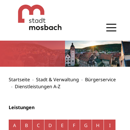
Gehe zum Navigationsbereich
Gehe zum Inhalt
Startseite
Stadt & Verwaltung
Bürgerservice
Dienstleistungen A-Z
Leistungen
Alphabetisches Register überspringen
A
B
C
D
E
F
G
H
I