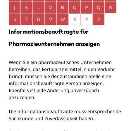
J
K
L
M
N
O
P
Q
R
S
T
U
V
W
X
Y
Z
Informationsbeauftragte für
Pharmazieunternehmen anzeigen
Wenn Sie ein pharmazeutisches Unternehmen
betreiben, das Fertigarzneimittel in den Verkehr
bringt, müssen Sie der zuständigen Stelle eine
informationsbeauftragte Person anzeigen.
Ebenfalls ist jede Änderung unverzüglich
anzuzeigen.
Die Informationsbeauftragte
muss entsprechende
Sachkunde und Zuverlässigkeit
haben.