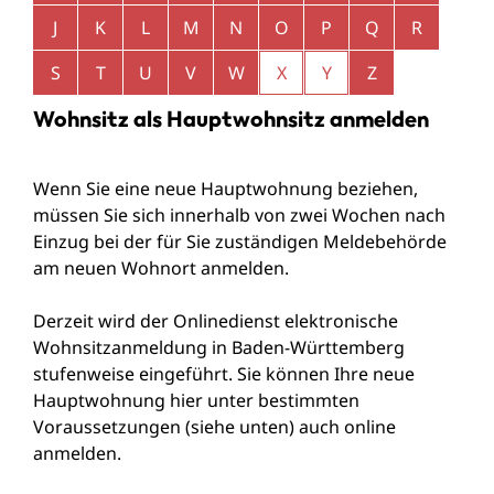
J
K
L
M
N
O
P
Q
R
S
T
U
V
W
X
Y
Z
Wohnsitz als Hauptwohnsitz anmelden
Wenn Sie eine neue Hauptwohnung beziehen,
müssen Sie sich innerhalb von zwei Wochen nach
Einzug bei der für Sie zuständigen Meldebehörde
am neuen Wohnort anmelden.
Derzeit wird der Onlinedienst elektronische
Wohnsitzanmeldung in Baden-Württemberg
stufenweise eingeführt. Sie können Ihre neue
Hauptwohnung hier unter bestimmten
Voraussetzungen (siehe unten) auch online
anmelden.