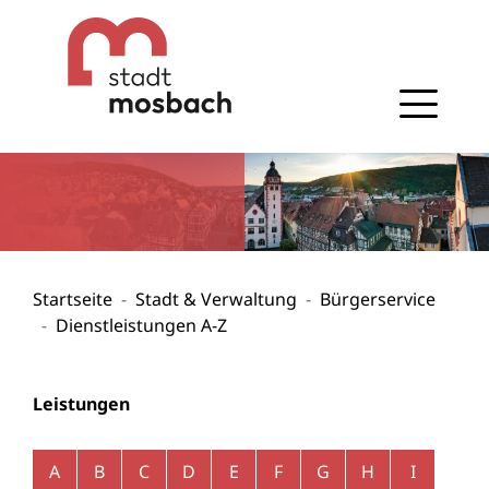
Gehe zum Navigationsbereich
Gehe zum Inhalt
Startseite
Stadt & Verwaltung
Bürgerservice
Dienstleistungen A-Z
Leistungen
Alphabetisches Register überspringen
A
B
C
D
E
F
G
H
I