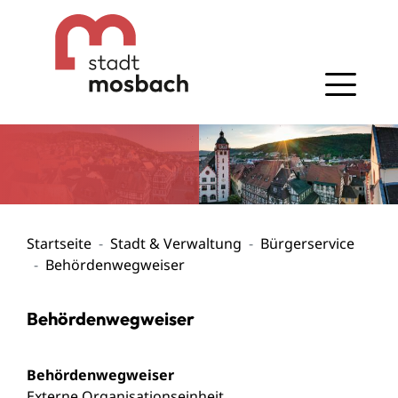
Gehe zum Navigationsbereich
Gehe zum Inhalt
Startseite
Stadt & Verwaltung
Bürgerservice
Behördenwegweiser
Behördenwegweiser
Behördenwegweiser
Externe Organisationseinheit