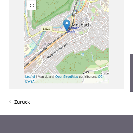
Leaflet
| Map data ©
OpenStreetMap
contributors,
CC-
BY-SA
Zurück