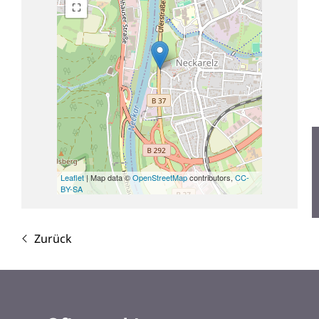
Leaflet
| Map data ©
OpenStreetMap
contributors,
CC-
BY-SA
Zurück