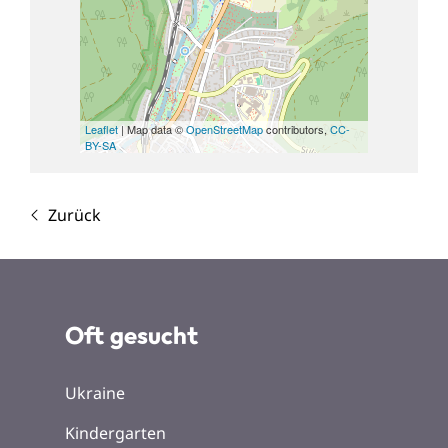
Leaflet
| Map data ©
OpenStreetMap
contributors,
CC-
BY-SA
Zurück
Oft gesucht
Ukraine
Kindergarten