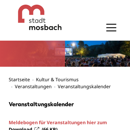
Gehe zum Navigationsbereich
Gehe zum Inhalt
Startseite
Kultur & Tourismus
Veranstaltungen
Veranstaltungskalender
Veranstaltungskalender
Meldebogen für Veranstaltungen hier zum
Download
(66
KB
)