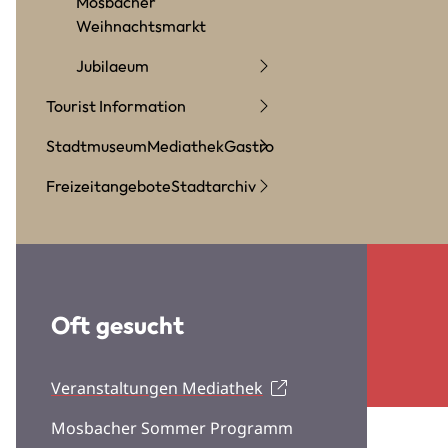
Mosbacher
Weihnachtsmarkt
Jubilaeum
Tourist Information
Stadtmuseum
Mediathek
Gastro
Freizeitangebote
Stadtarchiv
Oft gesucht
Veranstaltungen Mediathek
Mosbacher Sommer Programm