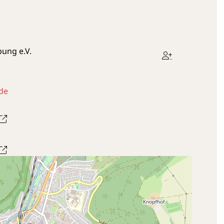
ung e.V.
de