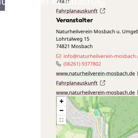
ustellen in Mosbach
74821
Fahrplanauskunft
Veranstalter
Naturheilverein Mosbach u. Umgeb
Lohrtalweg 15
74821
Mosbach
info@naturheilverein-mosbach.
(0
62
61) 9
37
78
02
www.naturheilverein-mosbach.de
Fahrplanauskunft
www.naturheilverein-mosbach.de
+
−