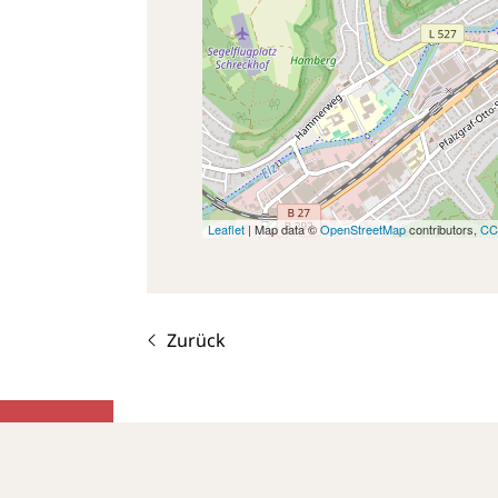
Leaflet
| Map data ©
OpenStreetMap
contributors,
CC
Zurück