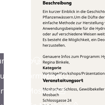
Beschreibung
Ein kurzer Einblick in die Geschic
Pflanzenwässern.Um die Düfte der
einfache Methode zur Herstellung 
Anwendungsbeispiele für die Hydr
oder auf verschiedene Weisen weit
Es besteht die Möglichkeit, ein D
herzustellen.
Genauere Infos zum Programm:
Hy
ürgerbüro
Regina Binkele,
urist Information
Vorträge/Workshops/Präsentatio
Veranstaltungsort
rken in Mosbach
Mosbacher Schloss, Gewölbekeller
Mosbach
Schlossgasse 24