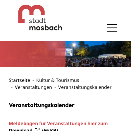
Gehe zum Navigationsbereich
Gehe zum Inhalt
Startseite
Kultur & Tourismus
Veranstaltungen
Veranstaltungskalender
Veranstaltungskalender
Meldebogen für Veranstaltungen hier zum
Download
(66
KB
)