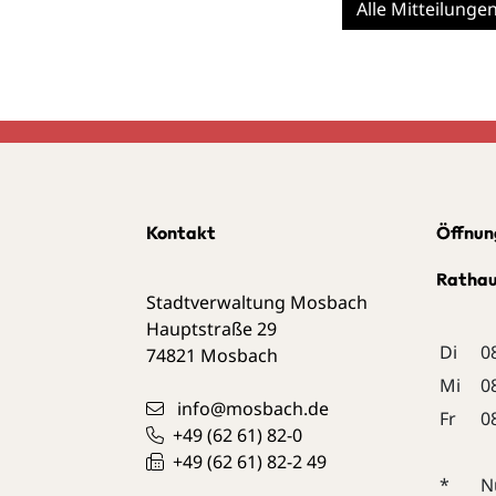
Alle Mitteilunge
Kontakt
Öffnun
Ratha
Stadtverwaltung Mosbach
Hauptstraße 29
Di
0
74821
Mosbach
Mi
0
info@mosbach.de
Fr
0
+49 (62
61) 82-0
+49 (62
61) 82-2
49
*
N