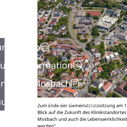
ürgerbüro
urist Information
rken in Mosbach
ustellen in Mosbach
Zum Ende der Gemeinderatssitzung am 19
Blick auf die Zukunft des Klinikstandort
Mosbach und auch die Lebenswirklichkeit
werden".