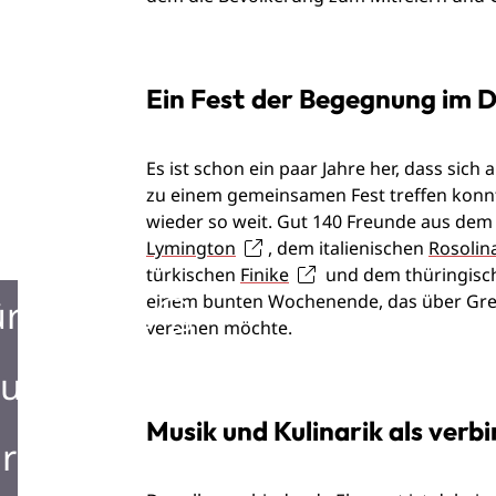
Ein Fest der Begegnung im 
Es ist schon ein paar Jahre her, dass sic
zu einem gemeinsamen Fest treffen konnten
wieder so weit. Gut 140 Freunde aus dem
Lymington
, dem italienischen
Rosolin
türkischen
Finike
und dem thüringis
einem bunten Wochenende, das über Gre
ürgerbüro
vereinen möchte.
urist Information
Musik und Kulinarik als ver
rken in Mosbach