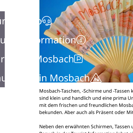
ürgerbüro
urist Information
rken in Mosbach
ustellen in Mosbach
Mosbach-Taschen, -Schirme und -Tassen k
sind klein und handlich und eine prima U
mit dem frischen und freundlichen Mosba
bekunden. Aber auch als Präsent oder Mitb
Neben den erwähnten Schirmen, Tassen un