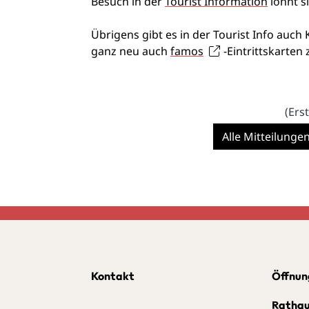
Besuch in der
Tourist Information
lohnt si
Übrigens gibt es in der Tourist Info auch
ganz neu auch
famos
-Eintrittskarten
(Erst
Alle Mitteilunge
Kontakt
Öffnun
Ratha