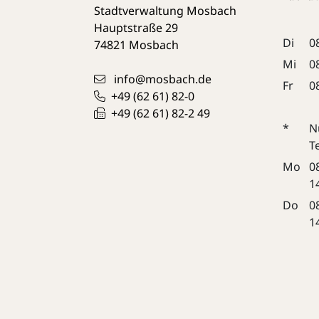
Stadtverwaltung Mosbach
Hauptstraße 29
Di
0
74821
Mosbach
Mi
0
info@mosbach.de
Fr
0
+49 (62
61) 82-0
+49 (62
61) 82-2
49
*
N
T
Mo
0
1
Do
0
1