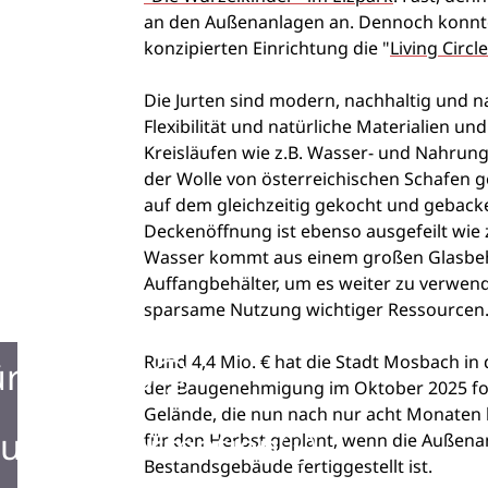
an den Außenanlagen an. Dennoch konnten 
konzipierten Einrichtung die "
Living Circl
Die Jurten sind modern, nachhaltig und na
Flexibilität und natürliche Materialien u
Kreisläufen wie z.B. Wasser- und Nahrungs
der Wolle von österreichischen Schafen g
auf dem gleichzeitig gekocht und gebacke
Deckenöffnung ist ebenso ausgefeilt wi
Wasser kommt aus einem großen Glasbehä
Auffangbehälter, um es weiter zu verwend
sparsame Nutzung wichtiger Ressourcen
Rund 4,4 Mio. € hat die Stadt Mosbach in d
ürgerbüro
der Baugenehmigung im Oktober 2025 f
Gelände, die nun nach nur acht Monaten bei
urist Information
für den Herbst geplant, wenn die Außen
Bestandsgebäude fertiggestellt ist.