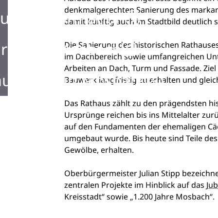
denkmalgerechten Sanierung des markan
urist Information
damit künftig auch im Stadtbild deutlich s
rken in Mosbach
Die Sanierung des historischen Rathauses
im Dachbereich sowie umfangreichen Unt
Arbeiten an Dach, Turm und Fassade. Zie
ustellen in Mosbach
Bauwerk langfristig zu erhalten und gleich
Das Rathaus zählt zu den prägendsten hi
Ursprünge reichen bis ins Mittelalter zu
auf den Fundamenten der ehemaligen Cäci
umgebaut wurde. Bis heute sind Teile des
Gewölbe, erhalten.
Oberbürgermeister Julian Stipp bezeichne
zentralen Projekte im Hinblick auf das
Jub
Kreisstadt“ sowie „1.200 Jahre Mosbach“.