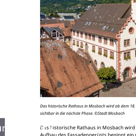
Das historische Rathaus in Mosbach wird ab dem 18. 
sichtbar in die nächste Phase. ©Stadt Mosbach
ürgerbüro
Das historische Rathaus in Mosbach wird 
Aufbau des Fassadengerüsts beginnt ein w