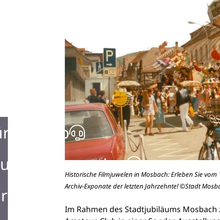
ürgerbüro
urist Information
Historische Filmjuwelen in Mosbach: Erleben Sie vo
Archiv-Exponate der letzten Jahrzehnte! ©Stadt Mosb
rken in Mosbach
Im Rahmen des Stadtjubiläums Mosbach 