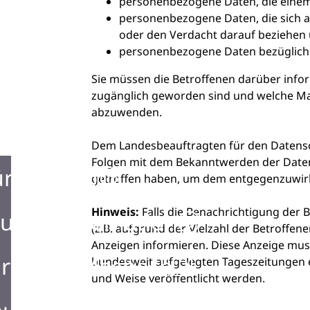
personenbezogene Daten, die einem
personenbezogene Daten, die sich 
oder den Verdacht darauf beziehen
personenbezogene Daten bezüglich 
Sie müssen die Betroffenen darüber info
zugänglich geworden sind und welche Ma
abzuwenden.
Dem Landesbeauftragten für den Datensch
Folgen mit dem Bekanntwerden der Date
ürgerbüro
getroffen haben, um dem entgegenzuwir
Hinweis:
Falls die Benachrichtigung der 
urist Information
(z.B. aufgrund der Vielzahl der Betroffen
Anzeigen informieren. Diese Anzeige mus
rken in Mosbach
bundesweit aufgelegten Tageszeitungen e
und Weise veröffentlicht werden.