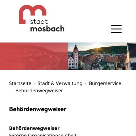
Gehe zum Navigationsbereich
Gehe zum Inhalt
Startseite
Stadt & Verwaltung
Bürgerservice
Behördenwegweiser
Behördenwegweiser
Behördenwegweiser
Externe Organisationseinheit