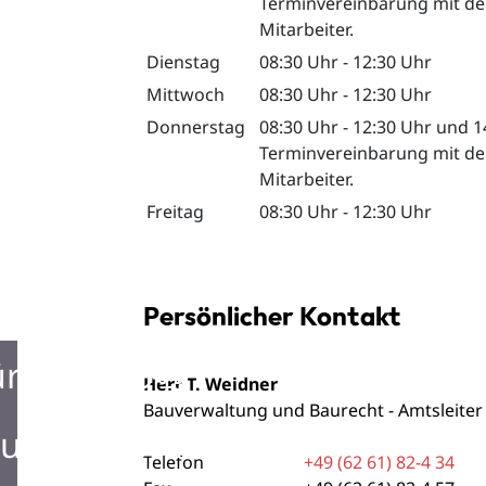
Terminvereinbarung mit der
Mitarbeiter.
Dienstag
08:30 Uhr
-
12:30 Uhr
Mittwoch
08:30 Uhr
-
12:30 Uhr
Donnerstag
08:30 Uhr
-
12:30 Uhr
und
1
Terminvereinbarung mit der
Mitarbeiter.
Freitag
08:30 Uhr
-
12:30 Uhr
Persönlicher Kontakt
ürgerbüro
Herr
T.
Weidner
Bauverwaltung und Baurecht - Amtsleiter
urist Information
Telefon
+49 (62
61) 82-4
34