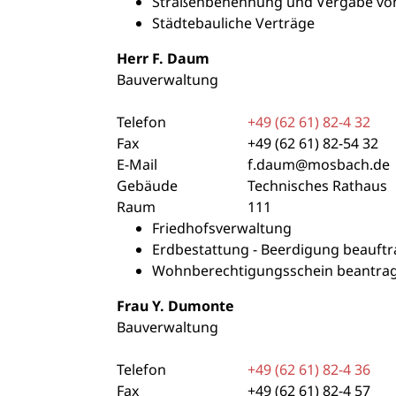
Straßenbenennung und Vergabe v
Städtebauliche Verträge
Herr
F.
Daum
Bauverwaltung
Telefon
+49 (62
61) 82-4
32
Fax
+49 (62
61) 82-54
32
E-Mail
f.daum@mosbach.de
Gebäude
Technisches Rathaus
Raum
111
Friedhofsverwaltung
Erdbestattung - Beerdigung beauft
Wohnberechtigungsschein beantra
Frau
Y.
Dumonte
Bauverwaltung
Telefon
+49 (62
61) 82-4
36
Fax
+49 (62
61) 82-4
57