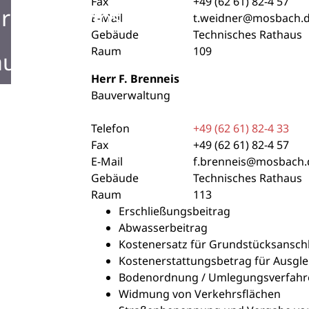
Fax
+49 (62
61) 82-4
57
rken in Mosbach
E-Mail
t.weidner@mosbach.
Gebäude
Technisches Rathaus
Raum
109
ustellen in Mosbach
Herr
F.
Brenneis
Bauverwaltung
Telefon
+49 (62
61) 82-4
33
Fax
+49 (62
61) 82-4
57
E-Mail
f.brenneis@mosbach.
Gebäude
Technisches Rathaus
Raum
113
Erschließungsbeitrag
Abwasserbeitrag
Kostenersatz für Grundstücksansch
Kostenerstattungsbetrag für Ausg
Bodenordnung / Umlegungsverfahr
Widmung von Verkehrsflächen