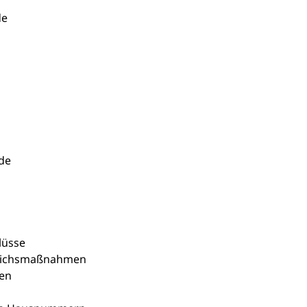
de
de
lüsse
leichsmaßnahmen
en