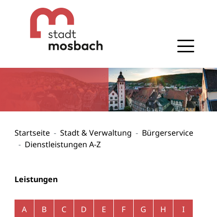
Gehe zum Navigationsbereich
Gehe zum Inhalt
Startseite
Stadt & Verwaltung
Bürgerservice
Dienstleistungen A-Z
Leistungen
Alphabetisches Register überspringen
A
B
C
D
E
F
G
H
I