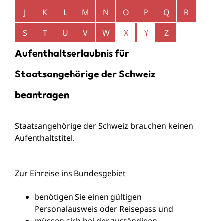
J
K
L
M
N
O
P
Q
R
S
T
U
V
W
X
Y
Z
Aufenthaltserlaubnis für
Staatsangehörige der Schweiz
beantragen
Staatsangehörige der Schweiz brauchen keinen
Aufenthaltstitel.
Zur Einreise ins Bundesgebiet
benötigen Sie einen gültigen
Personalausweis oder Reisepass und
müssen sich bei der zuständigen