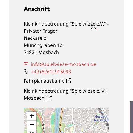
Anschrift
Kleinkindbetreuung "Spielwiese e.V." -
Privater Träger
Neckarelz
Münchgraben 12
74821
Mosbach
info@spielwiese-mosbach.de
+49 (62
61) 91
60
93
Fahrplanauskunft
Kleinkindbetreuung "Spielwiese e. V."
Mosbach
+
−