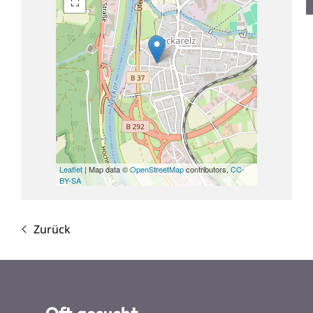
Leaflet
| Map data ©
OpenStreetMap
contributors,
CC-
BY-SA
Zurück
Oft gesucht