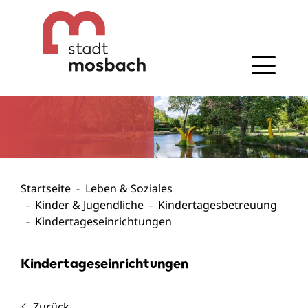
Gehe zum Navigationsbereich
Gehe zum Inhalt
Startseite
Leben & Soziales
Kinder & Jugendliche
Kindertagesbetreuung
Kindertageseinrichtungen
Kindertageseinrichtungen
Zurück