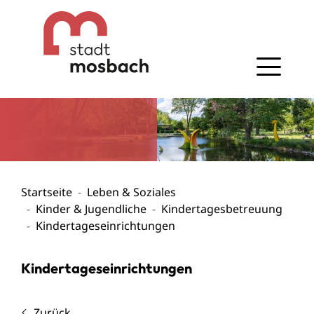
Gehe zum Navigationsbereich
Gehe zum Inhalt
Startseite
Leben & Soziales
Kinder & Jugendliche
Kindertagesbetreuung
Kindertageseinrichtungen
Kindertageseinrichtungen
Zurück