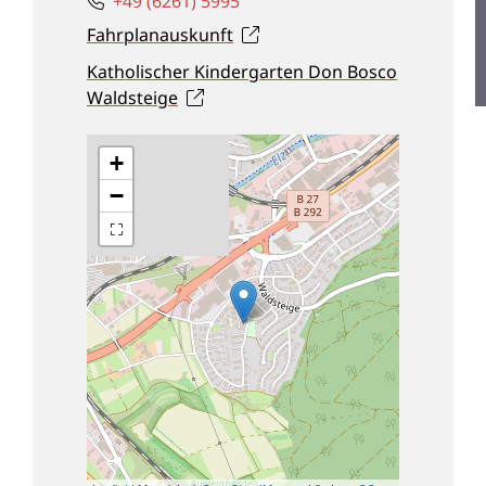
+49 (62
61) 59
95
Fahrplanauskunft
Katholischer Kindergarten Don Bosco
Waldsteige
+
−