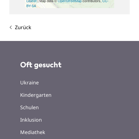
Leaflet
| Map data ©
OpenStreetMap
contributors,
CC-
BY-SA
Zurück
Oft gesucht
Ukraine
Kindergarten
Schulen
Inklusion
Mediathek