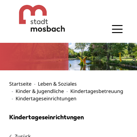
Gehe zum Navigationsbereich
Gehe zum Inhalt
Startseite
Leben & Soziales
Kinder & Jugendliche
Kindertagesbetreuung
Kindertageseinrichtungen
Kindertageseinrichtungen
Zurück