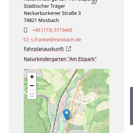
Städtischer Träger
Neckarburkener Straße 3
74821
Mosbach
+49 (1
73) 3
71
94
45
s.franke@mosbach.de
Fahrplanauskunft
Naturkindergarten "Am Elzpark"
+
−