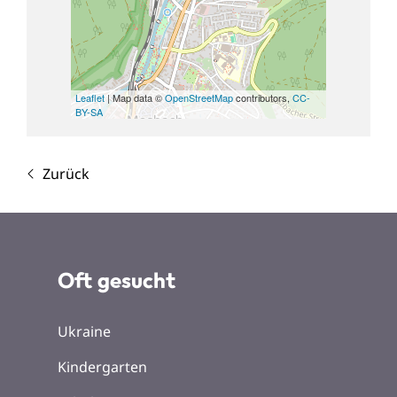
Leaflet
| Map data ©
OpenStreetMap
contributors,
CC-
BY-SA
Zurück
Oft gesucht
Ukraine
Kindergarten