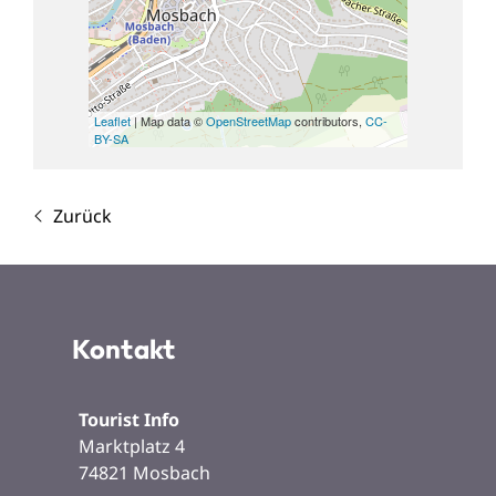
Leaflet
| Map data ©
OpenStreetMap
contributors,
CC-
BY-SA
Zurück
Kontakt
Tourist Info
Marktplatz 4
74821
Mosbach