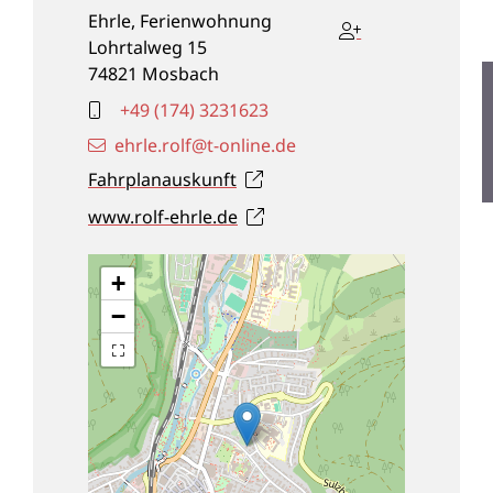
Ehrle, Ferienwohnung
Lohrtalweg 15
74821
Mosbach
+49 (1
74) 3
23
16
23
ehrle.rolf@t-online.de
Fahrplanauskunft
www.rolf-ehrle.de
+
−