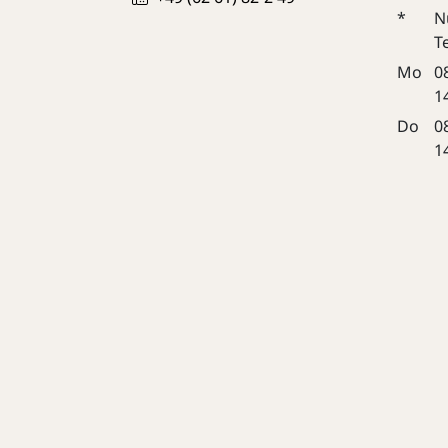
*
N
T
Mo
0
1
Do
0
1