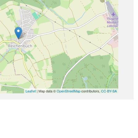
Leaflet
| Map data ©
OpenStreetMap
contributors,
CC-BY-SA