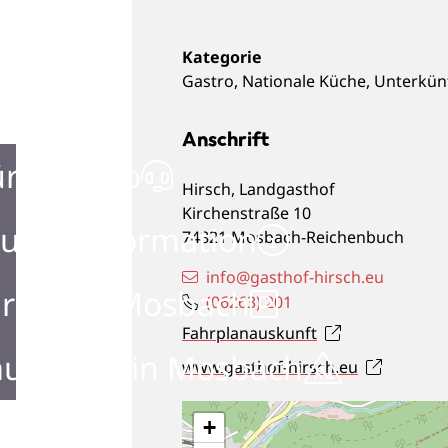
Gastro
,
Nationale Küche
,
Unterkünf
Anschrift
ürgerbüro
Hirsch, Landgasthof
Kirchenstraße 10
urist Information
74821
Mosbach-Reichenbuch
info@gasthof-hirsch.eu
rken in Mosbach
(0
62
63) 2
01
Fahrplanauskunft
ustellen in Mosbach
www.gasthof-hirsch.eu
+