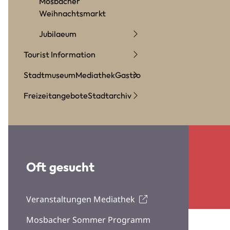
Mosbacher
Weihnachtsmarkt
Jubilaeum
Tourist Information
Stadtmuseum
Mediathek
Gastro
Freizeitangebote
Stadtarchiv
Oft gesucht
Veranstaltungen Mediathek
Mosbacher Sommer Programm