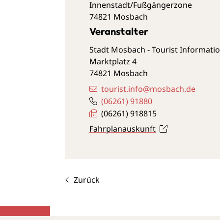
Innenstadt/Fußgängerzone
74821
Mosbach
Veranstalter
Stadt Mosbach - Tourist Informati
Marktplatz 4
74821
Mosbach
tourist.info@mosbach.de
(0
62
61) 9
18
80
(0
62
61) 91
88
15
Fahrplanauskunft
Zurück