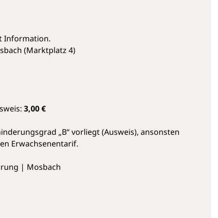
st Information.
osbach (Marktplatz 4)
sweis:
3,00 €
hinderungsgrad „B“ vorliegt (Ausweis), ansonsten
len Erwachsenentarif.
hrung | Mosbach