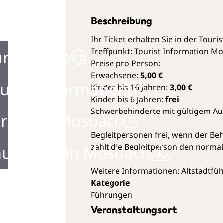
Beschreibung
Ihr Ticket erhalten Sie in der Touri
Treffpunkt: Tourist Information M
ürgerbüro
Preise pro Person:
Erwachsene:
5,00 €
urist Information
Kinder bis 16 Jahren:
3,00 €
Kinder bis 6 Jahren:
frei
Schwerbehinderte mit gültigem Au
rken in Mosbach
Begleitpersonen frei, wenn der Be
zahlt die Begleitperson den norma
ustellen in Mosbach
Weitere Informationen:
Altstadtfü
Führungen
Veranstaltungsort