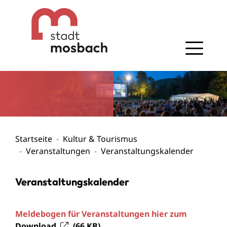
Gehe zum Navigationsbereich
Gehe zum Inhalt
Startseite
Kultur & Tourismus
Veranstaltungen
Veranstaltungskalender
Veranstaltungskalender
Meldebogen für Veranstaltungen hier zum
Download
(66
KB
)