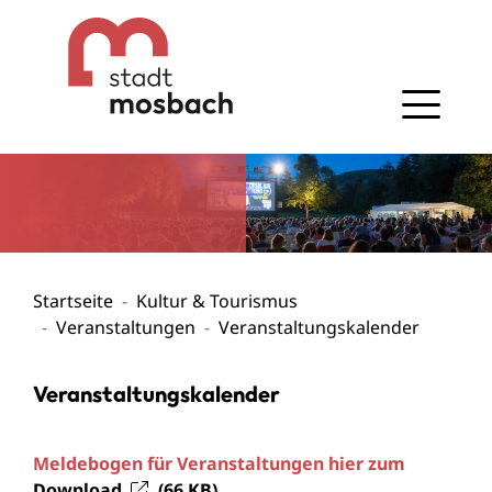
Gehe zum Navigationsbereich
Gehe zum Inhalt
Startseite
Kultur & Tourismus
Veranstaltungen
Veranstaltungskalender
Veranstaltungskalender
Meldebogen für Veranstaltungen hier zum
Download
(66
KB
)