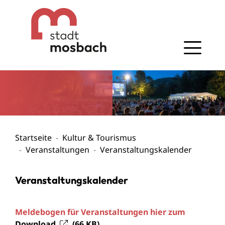
Gehe zum Navigationsbereich
Gehe zum Inhalt
Startseite
Kultur & Tourismus
Veranstaltungen
Veranstaltungskalender
Veranstaltungskalender
Meldebogen für Veranstaltungen hier zum
Download
(66
KB
)