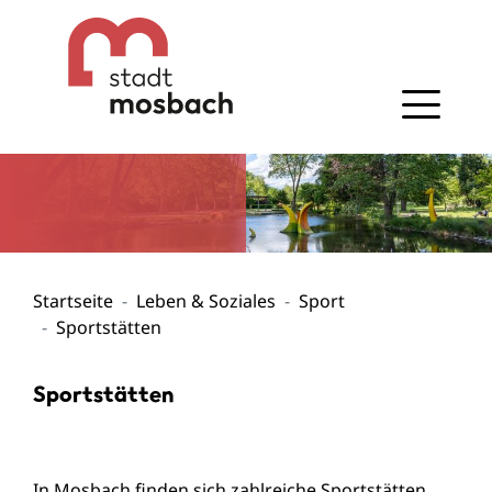
Gehe zum Navigationsbereich
Gehe zum Inhalt
Startseite
Leben & Soziales
Sport
Sportstätten
Sportstätten
In Mosbach finden sich zahlreiche Sportstätten,