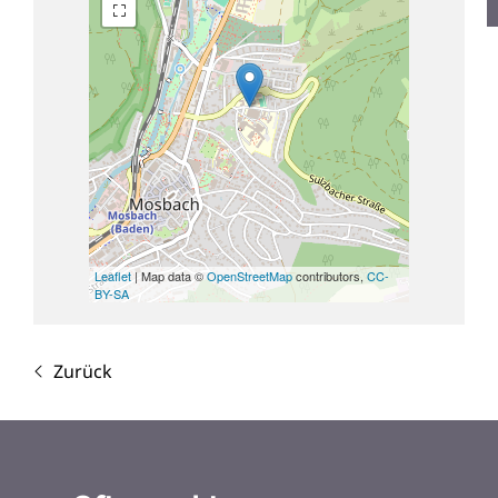
Leaflet
| Map data ©
OpenStreetMap
contributors,
CC-
BY-SA
Zurück